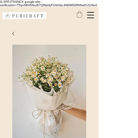
G-3PPJTSSNCX google-site-
verification=T5yoNfm5Nuz87QWyHyFOdvfqL4NDWSDRr8wtOJ1r6e4