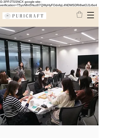
G-3PPJTSSNCX google-site-
verification=T5yoNfm5Nuz87QWyHyFOdvfqL4NDWSDRr8wtOJ1r6e4