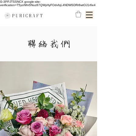
G-3PPJTSSNCX google-site-
verification=T5yoNfm5Nuz87QWyHyFOdvfqL4NDWSDRr8wtOJ1r6e4
聯絡我們