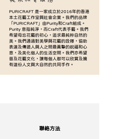
絡我們。
PURICRAFT 是一家成立於2016年的香港
本土花藝工作室與社會企業。我們的品牌
「PURICRAFT」由Purity和Craft組成。
Purity 意指純淨，而Craft代表手藝。我們
希望毋忘花藝的初心，追求最純粹自然的
美。我們通過對美學與花藝的詮釋，協助
表達及傳遞人與人之間最真摯的祝福和心
意，及美化個人的生活空間。我們亦希望
普及花藝文化，讓每個人都可以欣賞及擁
有這份人文與大自然的共同手作。
聯絡方法