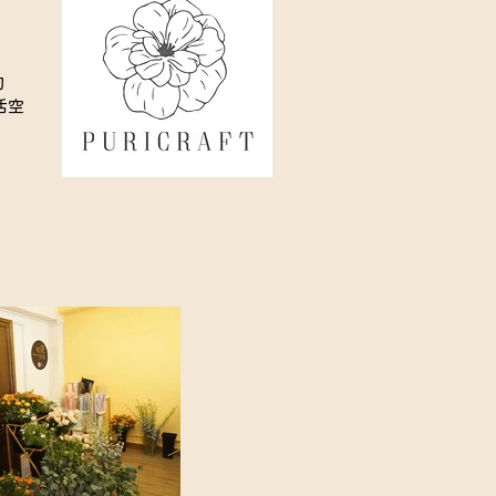
的
活空
朝花夕拾工作室