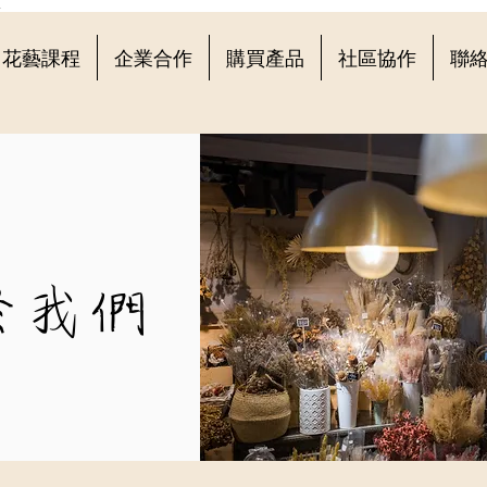
4
花藝課程
企業合作
購買產品
社區協作
聯
於我們