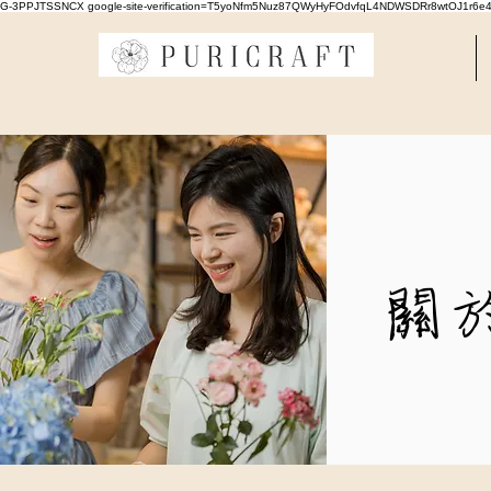
G-3PPJTSSNCX google-site-verification=T5yoNfm5Nuz87QWyHyFOdvfqL4NDWSDRr8wtOJ1r6e
關