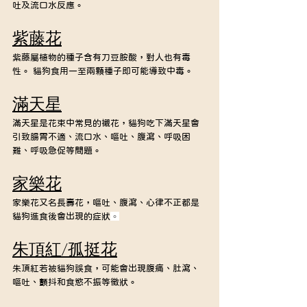
吐及流口水反應。
紫藤花
紫藤屬植物的種子含有刀豆胺酸，對人也有毒
性。 貓狗食用一至兩顆種子即可能導致中毒。
滿天星
滿天星是花束中常見的襯花，貓狗吃下滿天星會
引致腸胃不適、流口水、嘔吐、腹瀉、呼吸困
難、呼吸急促等問題。
家樂花
家樂花又名長壽花，嘔吐、腹瀉、心律不正都是
貓狗進食後會出現的症狀
。
朱頂紅/孤挺花
朱頂紅若被貓狗誤食，可能會出現腹痛、肚瀉、
嘔吐、顫抖和食慾不振等徵狀。