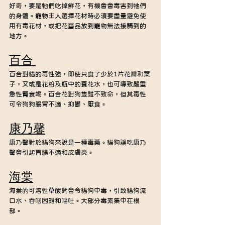
好奇，要是牠們吃掉鮮花，有機會會毒害到牠們
的身體。寵物主人選擇花材時必須要盡量避免使
用有毒花材，或把花藝品放到寵物無法接觸到的
地方。
百合 
百合對貓的毒性強，即使只食了少於1片花瓣和葉
子，又或是花粉及瓶中的養花水，也可導致嚴重
急性腎衰竭。百合花對狗隻雖不致命，但其毒性
可令狗狗腸胃不適、抑鬱、厭食。
康乃馨
康乃馨對於貓狗來說是一種毒藥。貓狗誤吃康乃
馨會引起胃腸不適和皮膚炎。
海棠
海棠的可溶性草酸鈣會令貓狗中毒，引致貓狗流
口水、吞咽困難和嘔吐。大部分毒素集中在根
部。