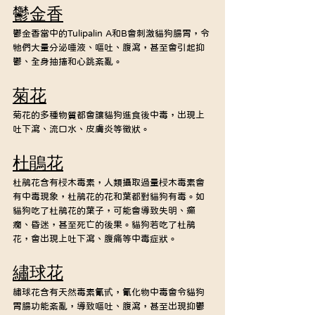
鬱金香
鬱金香當中的Tulipalin A和B會刺激貓狗腸胃，令
牠們大量分泌唾液、嘔吐、腹瀉，甚至會引起抑
鬱、全身抽搐和心跳紊亂。
菊花
菊花的多種物質都會讓貓狗進食後中毒，出現上
吐下瀉、流口水、皮膚炎等徵狀。
杜鵑花
杜鵑花含有梫木毒素，人類攝取過量梫木毒素會
有中毒現象，杜鵑花的花和葉都對貓狗有毒。如
貓狗吃了杜鵑花的葉子，可能會導致失明、癲
癇、昏迷，甚至死亡的後果。貓狗若吃了杜鵑
花，會出現上吐下瀉、腹痛等中毒症狀。
繡球花
繡球花含有天然毒素氰甙，氰化物中毒會令貓狗
胃腸功能紊亂，導致嘔吐、腹瀉，甚至出現抑鬱