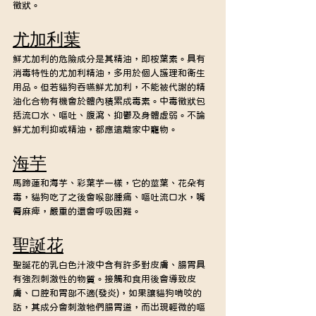
徵狀。
尤加利葉
鮮尤加利的危險成分是其精油，即桉葉素。具有
消毒特性的尤加利精油，多用於個人護理和衛生
用品。但若貓狗吞嚥鮮尤加利，不能被代謝的精
油化合物有機會於體內積累成毒素。中毒徵狀包
括流口水、嘔吐、腹瀉、抑鬱及身體虛弱。不論
鮮尤加利抑或精油，都應遠離家中寵物。
海芋
馬蹄蓮和海芋、彩葉芋一樣，它的莖葉、花朵有
毒，貓狗吃了之後會喉部腫痛、嘔吐流口水，嘴
脣麻痺，嚴重的還會呼吸困難。
聖誕花
聖誕花的乳白色汁液中含有許多對皮膚、腸胃具
有強烈刺激性的物質。接觸和食用後會導致皮
膚、口腔和胃部不適(發炎)，如果讓貓狗啃咬的
話，其成分會刺激牠們腸胃道，而出現輕微的嘔