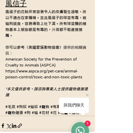
風信子
風信子的花粉非常容易令人的皮膚發生過敏，所
以不適合在家種植。並且風信子的球莖有毒，被
貓狗誤食，容易導致上吐下瀉。所有球莖顆的植
物基本上根部都是有毒的，汁液都不能直接接
觸。
你可以參考
《
美國愛護動物協會
》
提供的相關資
訊：
American Society for the Prevention of 
Cruelty to Animals (ASPCA)
https://www.aspca.org/pet-care/animal-
poison-control/toxic-and-non-toxic-plants
*本文僅供參考，請咨詢專業人士提供寵物健康建
議
與我們聊天
#毛孩
#狗奴
#貓奴
#寵物
#有毒
#有害
#寵物健康
#狗
#貓
#花材
#花
#花藝
#插花
1