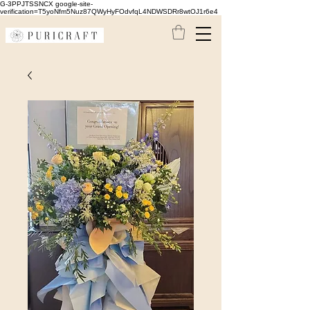
G-3PPJTSSNCX google-site-
verification=T5yoNfm5Nuz87QWyHyFOdvfqL4NDWSDRr8wtOJ1r6e4